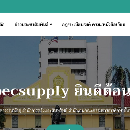
ลัก
ข่าวประชาสัมพันธ์
กฎ/ระเบียบ/มติ ครม./หนังสือเวียน
กลุ่มบริหารงาานพัสด
สคส. สพฐ.