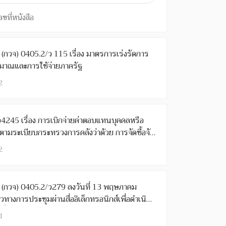
ขที่หนังสือ
 กค (กวจ) 0405.2/ว 115 เรื่อง มาตรการเร่งรัดการ
ะมาณและการใช้จ่ายภาครัฐ
2
ว4245 เรื่อง การเบิกจ่ายค่าตอบแทนบุคคลหรือ
มระเบียบกระทรวงการคลังว่าด้วย การจัดซื้อจัด
ิหารพัสดุภาครัฐ พ.ศ. ๒๕๖๐
2
 กค (กวจ) 0405.2/ว279 ลงวันที่ 13 พฤษภาคม
วทางการประชุมผ่านสื่ออิเล็กทรอนิกส์เพื่อดำเนิน
ื้อจัดจ้างของหน่วยงานของรัฐ
1